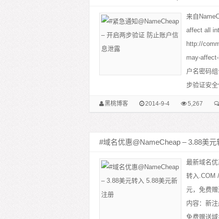
来自NameCh
affect all 
http://com
may-aff
户名密码组
步验证安全保
黑桃博客
2014-9-4
5,267
#域名优惠@NameCheap – 3.88美
最新域名优
转入.COM /
元，免费赠送
内容：新注册.C
免费赠送域名