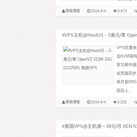
黑桃博客
2014-9-4
3,473
#VPS主机@HostUS – 5美元/季 Open
VPS优惠来
及KVM架
官方邮件描
站页面同步上
续开发DN
房后上...
黑桃博客
2014-9-4
3,202
#美国VPS@主机通 – 39元/月 XEN 51