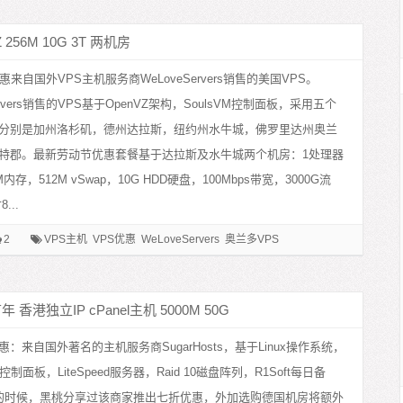
 256M 10G 3T 两机房
惠来自国外VPS主机服务商WeLoveServers销售的美国VPS。
Servers销售的VPS基于OpenVZ架构，SoulsVM控制面板，采用五个
分别是加州洛杉矶，德州达拉斯，纽约州水牛城，佛罗里达州奥兰
特郡。最新劳动节优惠套餐基于达拉斯及水牛城两个机房：1处理器
内存，512M vSwap，10G HDD硬盘，100Mbps带宽，3000G流
...
2
VPS主机
VPS优惠
WeLoveServers
奥兰多VPS
水牛城VPS
洛杉矶VPS
首年 香港独立IP cPanel主机 5000M 50G
：来自国外著名的主机服务商SugarHosts，基于Linux操作系统，
机控制面板，LiteSpeed服务器，Raid 10磁盘阵列，R1Soft每日备
的时候，黑桃分享过该商家推出七折优惠，外加选购德国机房将额外