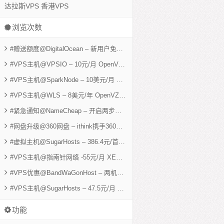
达拉斯VPS
香港VPS
浏览次数
#赠送额度@DigitalOcean – 新用户免费赠送25美元余额 512M KVM可用5个月
#VPS主机@VPSIO – 10元/月 OpenVZ 1G 40G 1600G 洛杉矶VPS
- 6,03
#VPS主机@SparkNode – 10美元/月 XEN 1G 30G SSD 3000G 美国VPS
-
#VPS主机@WLS – 8美元/年 OpenVZ 256M 10G 3T 两机房
- 5,401 views
#紧急通知@NameCheap – 开启两步验证 防止账户信息泄露
- 5,267 views
#网盘升级@360网盘 – ithink携手360免费获取2T网络硬盘
- 5,231 views
#虚拟主机@SugarHosts – 386.4元/首年 香港独立IP cPanel主机 5000M 50G
#VPS主机@指南针网络 -55元/月 XEN 512M 30G 3M不限 香港VPS
- 4,53
#VPS优惠@BandWaGonHost – 两机房 ovz 512M神器 9.99美元/年
- 4,38
#VPS主机@SugarHosts – 47.5元/月 XEN 768M 10G SSD 1T 洛杉矶VPS
功能