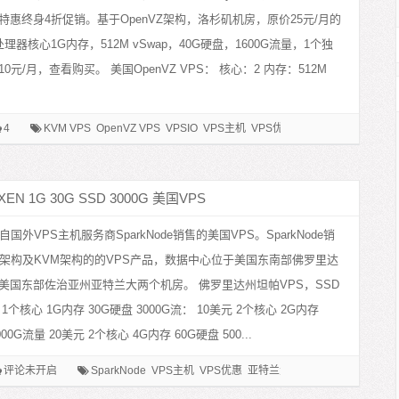
特惠终身4折促销。基于OpenVZ架构，洛杉矶机房，原价25元/月的
理器核心1G内存，512M vSwap，40G硬盘，1600G流量，1个独
10元/月，查看购买。 美国OpenVZ VPS： 核心：2 内存：512M
4
KVM VPS
OpenVZ VPS
VPSIO
VPS主机
VPS优惠
xen vps
凤凰城VPS
XEN 1G 30G SSD 3000G 美国VPS
自国外VPS主机服务商SparkNode销售的美国VPS。SparkNode销
N架构及KVM架构的的VPS产品，数据中心位于美国东南部佛罗里达
美国东部佐治亚州亚特兰大两个机房。 佛罗里达州坦帕VPS，SSD
1个核心 1G内存 30G硬盘 3000G流： 10美元 2个核心 2G内存
000G流量 20美元 2个核心 4G内存 60G硬盘 500...
评论未开启
SparkNode
VPS主机
VPS优惠
亚特兰大VPS
坦帕VPS
美国V