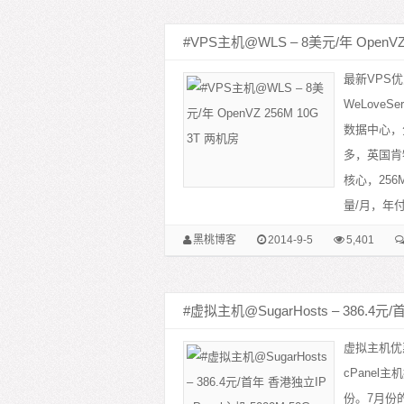
#VPS主机@WLS – 8美元/年 OpenVZ
最新VPS优
WeLove
数据中心，
多，英国肯
核心，256M
量/月，年付8
黑桃博客
2014-9-5
5,401
#虚拟主机@SugarHosts – 386.4元/
虚拟主机优惠
cPanel主
份。7月份