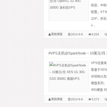
机房，中秋
配置，4个处
立IP，折后
v...
黑桃博客
2014-9-6
6,034
#VPS主机@SparkNode – 10美元/月 
VPS优惠来
售基于XE
州坦帕以及
硬盘系列： 
40G硬盘 5
黑桃博客
2014-9-6
5,573