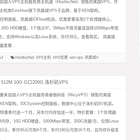
自国人VPS主机服务商主机通（HostlocNet）销售的美国VPS，作
主机商EmsHost旗下凤凰城VPS子品牌，基于XEN架构，
tem控制面板，凤凰城IOFlood机房。优惠套餐采用2个处理器核心，
，20G HDD硬盘，1个独立IP，5Mbps不限流量或选择100Mbps带宽
/月，支持Windows以及Linux系统，月付39元，查看购买。 凤凰城
量套餐...
2
HostlocNet
VPS主机
VPS优惠
xen vps
凤凰城VPS
美国VPS
512M 10G G口200G 洛杉矶VPS
惠来自国人VPS主机服务商睿驰科技（RiicyVPS）销售的美国
XEN架构，IDCSystem控制面板，数据中心位于洛杉矶BV机房。
中秋特惠季付送一个月，另年付内存加送一半，特价套餐：1个处理器
内存，10G HDD硬盘，1000Mbps带宽，200G流量/月，仅限Linux
15元，季付45元可用4个月，年付180元可用16个月，且内存升级至
.