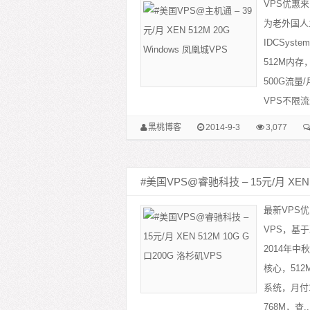
VPS优惠来
为老外国人
IDCSys
512M内存
500G流量
VPS不限流
黑桃博客
2014-9-3
3,077
#美国VPS@睿驰科技 – 15元/月 XEN 
最新VPS优
VPS，基于
2014年
核心，512M
系统，月付
768M，查..