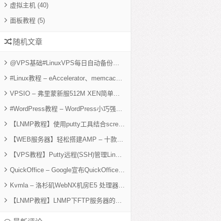
虚拟主机
(40)
面板教程
(5)
随机文章
@VPS基础#LinuxVPS每日自动备份脚本
#Linux教程 – eAccelerator、memcached、xcache、APC四个加速扩展的区别
VPSIO – 弗里蒙新服512M XEN简单测试
#WordPress教程 – WordPress小巧强大的缓存优化插件:Hyper Cache
【LNMP教程】使用putty工具结合screen命令安装LNMP一键包
美国VPS
英国VPS
达拉斯VPS
【WEB服务器】轻松搭建AMP – 十款免费Web服务器套件
【VPS教程】Putty远程(SSH)管理Linux VPS
QuickOffice – Google宣布QuickOffice正式免费，附送10GB空间
Kvmla – 洛杉矶WebNX机房E5 处理器新服512M Xen简单评测
【LNMP教程】LNMP下FTP服务器的安装和使用(Pureftpd和Proftpd)