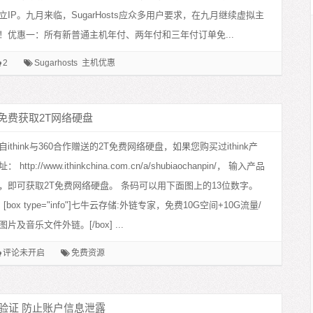
IP。九月来临，SugarHosts应众多用户要求，在九月继续虚拟主
！优惠一：所有新普通主机年付、两年付和三年付订单免...
2
Sugarhosts
主机优惠
360免费获取2T网络硬盘
ithink与360合作赠送的2T免费网络硬盘，如果您购买过ithink产
ttp://www.ithinkchina.com.cn/a/shubiaochanpin/， 输入产品
，即可获取2T免费网络硬盘。 条码可以用下面图上的13位数字。
 [box type="info"]七牛云存储:外链专家，免费10G空间+10G流量/
片及音乐文件外链。[/box] ...
评论未开启
免费资源
两步验证 防止账户信息泄露