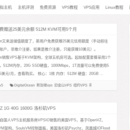
拟主机
主机评测
免费资源
VPS教程
VPS应用
Linux教程
户免费赠送25美元余额 512M KVM可用5个月
lOcean又来送储值额度了，新用户免费获赠25美元信用额度（手动前往
账户，非推介注册，如果是推介注册，只能获赠10美元）。
lOcean销售VPS基于KVM架构，全球五机房可选。起始配置套餐采用1个
512M内存，20G SSD硬盘，1000Mbps，1T流量可以免费使用5
美元/月，查看购买。 核心：1核 内存：512M 硬盘：20GB ...
5
DigitalOcean
新加坡vps
旧金山VPS
纽约VPS
荷兰VPS
Z 1G 40G 1600G 洛杉矶VPS
自国人VPS主机服务商VPSIO销售的美国VPS，基于OpenVZ、
VM架构，SoulsVM控制面板，美国洛杉矶Psychz、凤凰城IOFlood