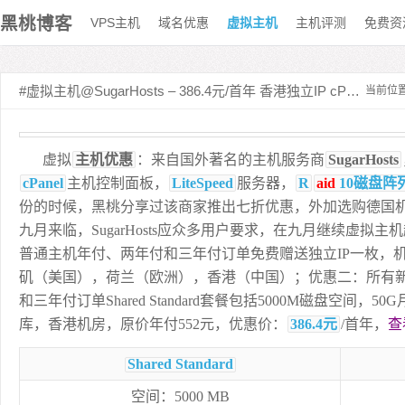
黑桃博客
VPS主机
域名优惠
虚拟主机
主机评测
免费资
#虚拟主机@SugarHosts – 386.4元/首年 香港独立IP cPanel主机 5000M 50G
当前位
虚拟
主机优惠
：来自国外著名的主机服务商
SugarHosts
cPanel
主机控制面板，
LiteSpeed
服务器，
R
aid
10磁盘阵
份的时候，黑桃分享过该商家推出七折优惠，外加选购德国机
九月来临，SugarHosts应众多用户要求，在九月继续虚拟
普通主机年付、两年付和三年付订单免费赠送独立IP一枚，
矶（美国），荷兰（欧洲），香港（中国）；优惠二：所有
和三年付订单Shared Standard套餐包括5000M磁盘空间，
库，香港机房，原价年付552元，优惠价：
386.4元
/首年，
查
Shared Standard
空间：5000 MB