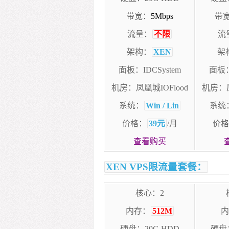
带宽：
5Mbps
带宽
流量：
不限
流
架构：
XEN
架
面板：IDCSystem
面板：
机房：凤凰城IOFlood
机房：凤
系统：
Win / Lin
系统
价格：
39元
/月
价格
查看购买
XEN VPS限流量套餐：
核心：2
内存：
512M
内
硬盘：20G HDD
硬盘：