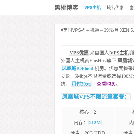
黑桃博客
VPS主机
域名优惠
虚
VPS优惠
来自国人
VPS主机
外国人主机商
EmsHost
旗下
凤凰城V
凤凰城IOFlood
机房。优惠套餐采用
立IP，5Mbps不限流量或选择100M
统，
月付39元
，
查看购买
。
凤凰城VPS不限流量套餐：
核心：2
内存：
512M
内
硬盘：20G HDD
硬盘：