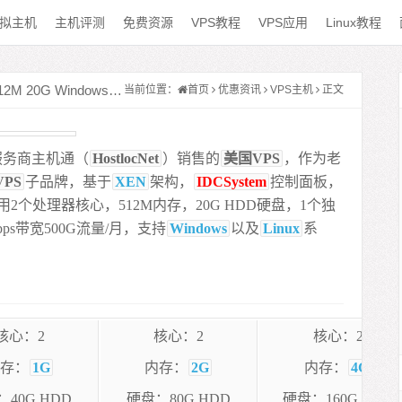
拟主机
主机评测
免费资源
VPS教程
VPS应用
Linux教程
#美国VPS@主机通 – 39元/月 XEN 512M 20G Windows 凤凰城VPS
当前位置：
首页
优惠资讯
VPS主机
正文
服务商主机通（
HostlocNet
）销售的
美国VPS
，作为老
PS
子品牌，基于
XEN
架构，
IDCSystem
控制面板，
2个处理器核心，512M内存，20G HDD硬盘，1个独
bps带宽500G流量/月，支持
Windows
以及
Linux
系
核心：2
核心：2
核心：2
存：
1G
内存：
2G
内存：
4G
40G HDD
硬盘：80G HDD
硬盘：160G HDD