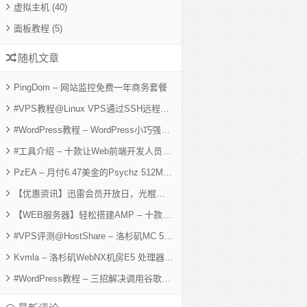
虚拟主机
(40)
面板教程
(5)
随机文章
PingDom – 网站监控免费一年商务套餐
#VPS教程@Linux VPS通过SSH远程备份
d
#WordPress教程 – WordPress小巧强大的缓存优化插件:Hyper Cache
#工具介绍 – 十款让Web前端开发人员更轻松的实用工具
PzEA – 月付6.47美金的Psychz 512M XEN性能简单测试
【优惠资讯】迅雷会员开放日，光棍节5折白金年付仅需90元
【WEB服务器】轻松搭建AMP – 十款免费Web服务器套件
#VPS评测@HostShare – 洛杉矶MC 512M ovz VPS评测
Kvmla – 洛杉矶WebNX机房E5 处理器新服512M Xen简单评测
#WordPress教程 – 三招解决调用谷歌字体加载过慢问题