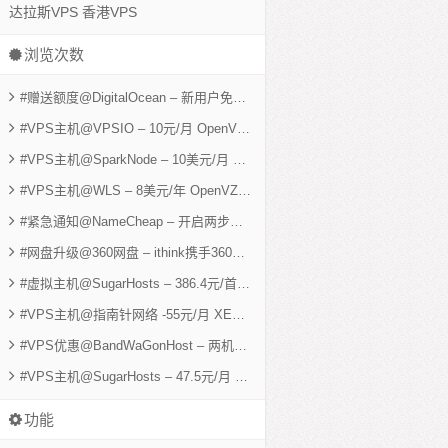
达拉斯VPS
香港VPS
浏览次数
#赠送额度@DigitalOcean – 新用户免费赠送25美元余额 512M KVM可用5个月
#VPS主机@VPSIO – 10元/月 OpenVZ 1G 40G 1600G 洛杉矶VPS
- 6,03
#VPS主机@SparkNode – 10美元/月 XEN 1G 30G SSD 3000G 美国VPS
-
#VPS主机@WLS – 8美元/年 OpenVZ 256M 10G 3T 两机房
- 5,401 views
#紧急通知@NameCheap – 开启两步验证 防止账户信息泄露
- 5,267 views
#网盘升级@360网盘 – ithink携手360免费获取2T网络硬盘
- 5,231 views
#虚拟主机@SugarHosts – 386.4元/首年 香港独立IP cPanel主机 5000M 50G
#VPS主机@指南针网络 -55元/月 XEN 512M 30G 3M不限 香港VPS
- 4,53
#VPS优惠@BandWaGonHost – 两机房 ovz 512M神器 9.99美元/年
- 4,38
#VPS主机@SugarHosts – 47.5元/月 XEN 768M 10G SSD 1T 洛杉矶VPS
功能