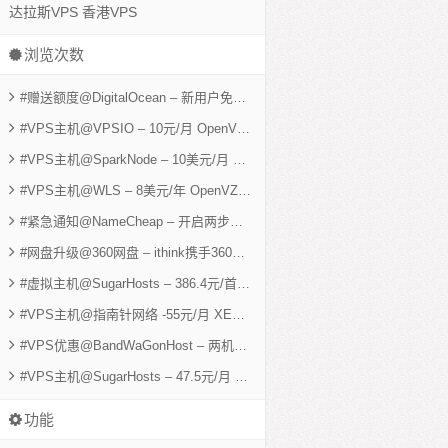
达拉斯VPS
香港VPS
浏览次数
#赠送额度@DigitalOcean – 新用户免费赠送25美元余额 512M KVM可用5个月
#VPS主机@VPSIO – 10元/月 OpenVZ 1G 40G 1600G 洛杉矶VPS
- 6,03
#VPS主机@SparkNode – 10美元/月 XEN 1G 30G SSD 3000G 美国VPS
-
#VPS主机@WLS – 8美元/年 OpenVZ 256M 10G 3T 两机房
- 5,401 views
#紧急通知@NameCheap – 开启两步验证 防止账户信息泄露
- 5,267 views
#网盘升级@360网盘 – ithink携手360免费获取2T网络硬盘
- 5,231 views
#虚拟主机@SugarHosts – 386.4元/首年 香港独立IP cPanel主机 5000M 50G
#VPS主机@指南针网络 -55元/月 XEN 512M 30G 3M不限 香港VPS
- 4,53
#VPS优惠@BandWaGonHost – 两机房 ovz 512M神器 9.99美元/年
- 4,38
#VPS主机@SugarHosts – 47.5元/月 XEN 768M 10G SSD 1T 洛杉矶VPS
功能