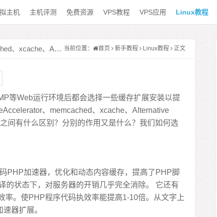
拟主机
主机评测
免费资源
VPS教程
VPS应用
Linux教程
#Linux教程 – eAccelerator、memcached、xcache、APC四个加速扩展的区别
当前位置：
首页
新手教程
Linux教程
正文
NMP等Web运行环境后都会选择一些缓存扩展安装以提
eAccelerator
、
memcached
、
xcache
、Alternative
，它们之间有什么区别？分别的作用又是什么？我们如何选
源码
PHP加速器
，优化和动态内容缓存，提高了PHP脚
编译的状态下，对服务器的开销几乎完全消除。 它还有
率。使PHP程序代码执效率能提高1-10倍。从文字上
HP加速器扩展。