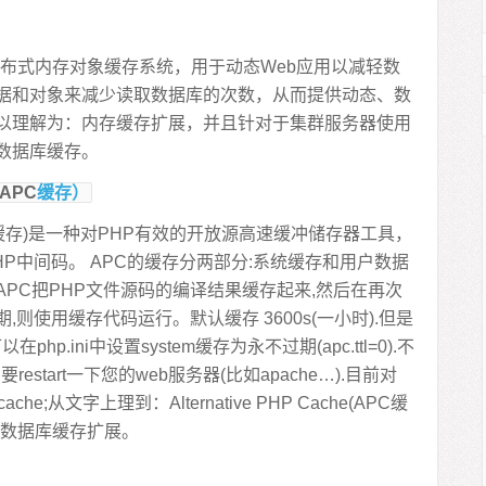
能的分布式内存对象缓存系统，用于动态Web应用以减轻数
据和对象来减少读取数据库的次数，从而提供动态、数
以理解为：内存缓存扩展，并且针对于集群服务器使用
数据库缓存。
APC
缓存）
he (APC缓存)是一种对PHP有效的开放源高速缓冲储存器工具，
PHP中间码。 APC的缓存分两部分:系统缓存和用户数据
指APC把PHP文件源码的编译结果缓存起来,然后在再次
则使用缓存代码运行。默认缓存 3600s(一小时).但是
p.ini中设置system缓存为永不过期(apc.ttl=0).不
start一下您的web服务器(比如apache…).目前对
;从文字上理到：Alternative PHP Cache(APC缓
是数据库缓存扩展。