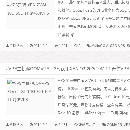
机），最早是从事虚拟主机业务，后来拓展
和粉丝。SugarHosts的VPS业务包含SS
以及Windows VPS，最近全面升级硬件并
面板，美国洛杉矶MC机房（大陆地区访问速度
L1套餐 采...
黑桃博客
2014-9-1
4,221
2
MultaCOM
SSD VPS
S
#VPS主机@COMVPS – 29元/月 XEN 1G 20G 10M 1T 丹佛VPS
VPS优惠来自国人VPS主机服务商COMVP
构，IDCSystem控制面板，美国丹佛机
低价，原价99元的1G内存，20G Raid 10
后月付29元，堪称冰点价格，查看购买。 核心
Raid 10 带宽：10Mbps 流量：1T/月 架构：
黑桃博客
2014-9-1
2,431
评论未开启
COMVPS
VP