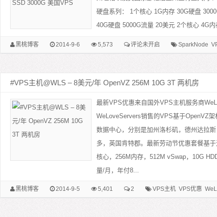
硬盘系列： 1个核心 1G内存 30G硬盘 300
40G硬盘 5000G流量 20美元 2个核心 4G内存 
黑桃博客
2014-9-6
5,573
评论未开启
SparkNode
V
#VPS主机@WLS – 8美元/年 OpenVZ 256M 10G 3T 两机房
最新VPS优惠来自国外VPS主机服务商WeLov
WeLoveServers销售的VPS基于Open
数据中心，分别是加州洛杉矶，德州达拉斯
多，英国肯特郡。最新劳动节优惠套餐基于
核心，256M内存，512M vSwap，10G H
量/月，年付8...
黑桃博客
2014-9-5
5,401
2
VPS主机
VPS优惠
WeL