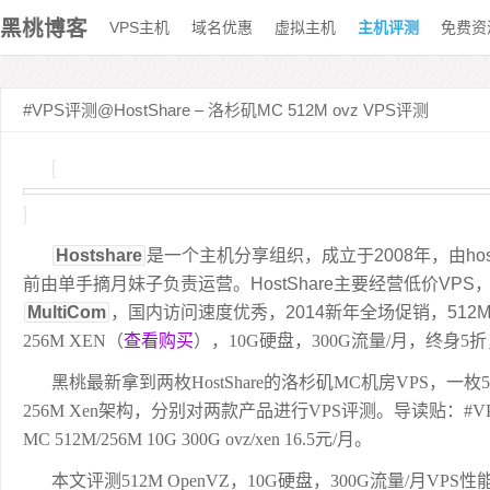
黑桃博客
VPS主机
域名优惠
虚拟主机
主机评测
免费资
#VPS评测@HostShare – 洛杉矶MC 512M ovz VPS评测
Hostshare
是一个主机分享组织，成立于2008年，由hos
前由单手摘月妹子负责运营。HostShare主要经营低价VP
MultiCom
，国内访问速度优秀，2014新年全场促销，512
256M XEN（
查看购买
），10G硬盘，300G流量/月，终身5
黑桃最新拿到两枚HostShare的
洛杉矶MC
机房VPS，一枚5
256M Xen架构，分别对两款产品进行
VPS评测
。导读贴：
#V
MC 512M/256M 10G 300G ovz/xen 16.5元/月
。
本文评测512M OpenVZ，10G硬盘，300G流量/月VPS性