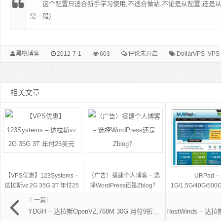
这个配置只适合新手学习使用,不适合做站.不论是从配置,还是
常一般).
黑桃博客
2012-7-1
603
评论未开启
DollarVPS
VPS
相关文章
【VPS优惠】123Systems –
（广告）搭建个人博客 – 选
URPad –
达拉斯vz 2G 35G 3T 年付25
择WordPress还是Zblog？
1G/1.5G/40G/50
美元
达拉斯/卢森堡 特价月
上一篇：
美元
YDGH – 达拉斯OpenVZ,768M 30G 月付9折仅需4.5美元