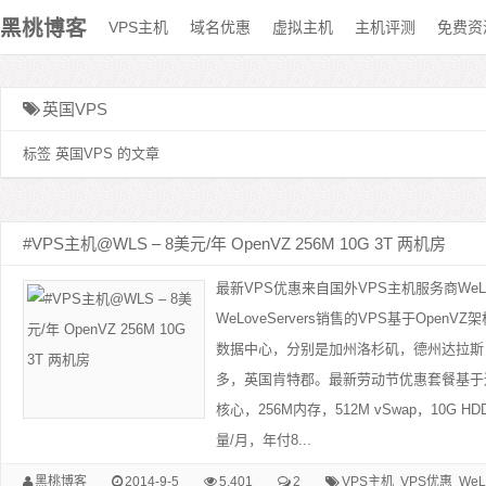
黑桃博客
VPS主机
域名优惠
虚拟主机
主机评测
免费资
英国VPS
标签 英国VPS 的文章
#VPS主机@WLS – 8美元/年 OpenVZ 256M 10G 3T 两机房
最新VPS优惠来自国外VPS主机服务商WeLov
WeLoveServers销售的VPS基于Open
数据中心，分别是加州洛杉矶，德州达拉斯
多，英国肯特郡。最新劳动节优惠套餐基于
核心，256M内存，512M vSwap，10G H
量/月，年付8...
黑桃博客
2014-9-5
5,401
2
VPS主机
VPS优惠
WeL