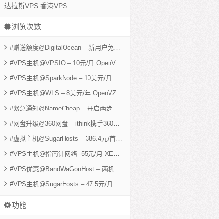
达拉斯VPS
香港VPS
浏览次数
#赠送额度@DigitalOcean – 新用户免费赠送25美元余额 512M KVM可用5个月
#VPS主机@VPSIO – 10元/月 OpenVZ 1G 40G 1600G 洛杉矶VPS
- 6,03
#VPS主机@SparkNode – 10美元/月 XEN 1G 30G SSD 3000G 美国VPS
-
#VPS主机@WLS – 8美元/年 OpenVZ 256M 10G 3T 两机房
- 5,401 views
#紧急通知@NameCheap – 开启两步验证 防止账户信息泄露
- 5,267 views
#网盘升级@360网盘 – ithink携手360免费获取2T网络硬盘
- 5,231 views
#虚拟主机@SugarHosts – 386.4元/首年 香港独立IP cPanel主机 5000M 50G
#VPS主机@指南针网络 -55元/月 XEN 512M 30G 3M不限 香港VPS
- 4,53
#VPS优惠@BandWaGonHost – 两机房 ovz 512M神器 9.99美元/年
- 4,38
#VPS主机@SugarHosts – 47.5元/月 XEN 768M 10G SSD 1T 洛杉矶VPS
功能