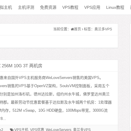
拟主机
主机评测
免费资源
VPS教程
VPS应用
Linux教程
当前位置：
首页
标签：奥兰多VPS
 256M 10G 3T 两机房
惠来自国外VPS主机服务商WeLoveServers销售的美国VPS。
Servers销售的VPS基于OpenVZ架构，SoulsVM控制面板，采用五个
分别是加州洛杉矶，德州达拉斯，纽约州水牛城，佛罗里达州奥兰
特郡。最新劳动节优惠套餐基于达拉斯及水牛城两个机房：1处理器
内存，512M vSwap，10G HDD硬盘，100Mbps带宽，3000G流
...
2
VPS主机
VPS优惠
WeLoveServers
奥兰多VPS
水牛城VPS
洛杉矶VPS