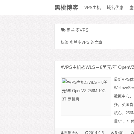
黑桃博客
VPS主机
域名优惠
虚
奥兰多VPS
标签 奥兰多VPS 的文章
#VPS主机@WLS – 8美元/年 OpenVZ
最新VPS优
WeLove
数据中心，
多，英国肯
核心，256M
量/月，年付8
黑桃博客
2014-9-5
5,401